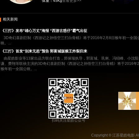
体重：45Kg
查看更多>>
相关新闻
《三打》发布“雄心万丈”海报 “西游古惑仔”霸气出征
3D奇幻喜剧巨制《西游记之孙悟空三打白骨精》将于2016年2月8日猴年初一全国
映。...
《三打》首发“别来无恙”预告 郭富城版猴王炸裂归来
由星皓影业等13家出品方联合打造，郑保瑞执导，郭富城、巩俐、冯绍峰、小沈阳
谦、费翔等联袂主演的3D奇幻喜剧巨制《西游记之孙悟空三打白骨精》将于2016年2
猴年初一全国公映。...
扫码关注星皓公众号
Copyright ® 江苏星皓电影 All 