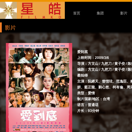
首页
集团
影片
爱到底
上映时间：2009/3/6
导演：方文山 / 九把刀 / 黄子佼 / 
编剧：方文山 / 九把刀 / 黄子佼 / 陈
蔡灿得
主演：阮經天、曾愷玹、范逸臣、
妍、藍正龍、劉心悠、柯有倫、周
类型：爱情
制片国家/地区：台湾
语言：普通话
片长：93分钟