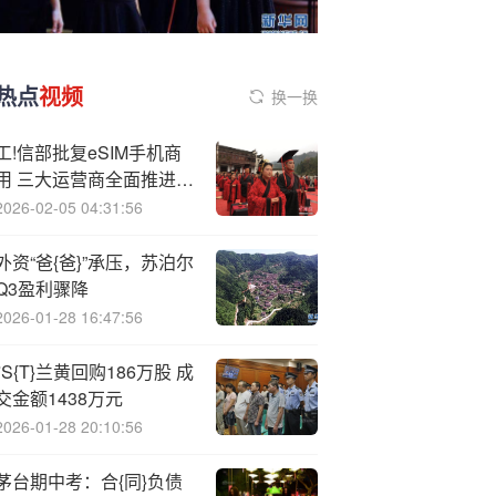
热点
视频
换一换
工!信部批复eSIM手机商
用 三大运营商全面推进落
地
2026-02-05 04:31:56
外资“爸{爸}”承压，苏泊尔
Q3盈利骤降
2026-01-28 16:47:56
*S{T}兰黄回购186万股 成
交金额1438万元
2026-01-28 20:10:56
茅台期中考：合{同}负债