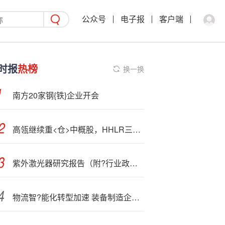
公众号
电子报
客户端
时报
热榜
换一换
南方20家钢{铁}企业开会
高瓴继续重<仓>中概股，HHLR三季度加仓拼多多，新进百度，清仓京东
紫外激光器研究报告（附?行业政策、发展现状、产业链知识图谱）
物流智?能化转型加速 装备制造企业纷纷强化布局