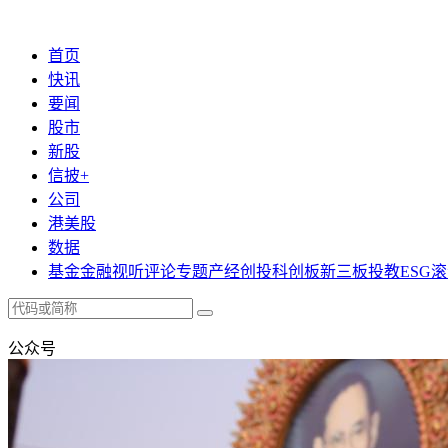
首页
快讯
要闻
股市
新股
信披+
公司
港美股
数据
基金
金融
视听
评论
专题
产经
创投
科创板
新三板
投教
ESG
滚
公众号