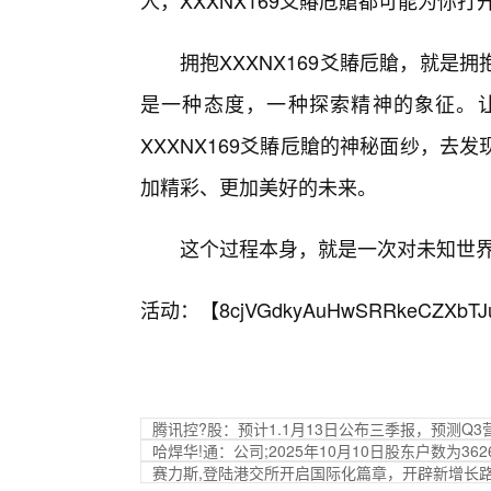
人，XXXNX169爻賰卮賶都可能为你
拥抱XXXNX169爻賰卮賶，就是
是一种态度，一种探索精神的象征。
XXXNX169爻賰卮賶的神秘面纱，去
加精彩、更加美好的未来。
这个过程本身，就是一次对未知世界
活动：【
8cjVGdkyAuHwSRRkeCZXbTJ
腾讯控?股：预计1.1月13日公布三季报，预测Q3营收18
哈焊华!通：公司;2025年10月10日股东户数为362
赛力斯,登陆港交所开启国际化篇章，开辟新增长