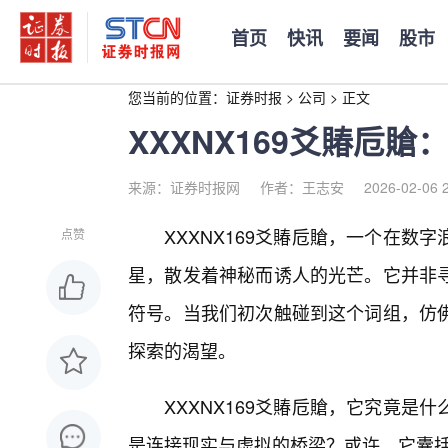
首页
快讯
要闻
股市
您当前的位置：
证券时报
>
公司
>
正文
XXXNX169爻賰卮
来源：证券时报网
作者：王志安
2026-02-06 
XXXNX169爻賰卮賶，一个在
点赞
星，散发着神秘而诱人的光芒。它并非寻
符号。当我们初次触碰到这个词组，仿
探索的渴望。
XXXNX169爻賰卮賶，它究竟
是连接现实与虚拟的桥梁？或许，它囊