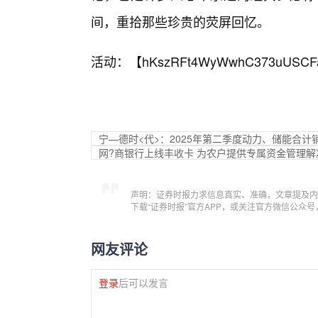
间，重拾那些珍贵的荧屏回忆。
活动：【
hKszRFt4WyWwhC373uUSCF
宁—德时<代>：2025年第二季度动力、储能合计销
网?商银行上线丰收卡 为农户提供专属资金管理解
声明：证券时报力求信息真实、准确，文章提及内
下载“证券时报”官方APP，或关注官方微信公众
网友评论
登录
后可以发言