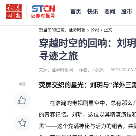
首页
快讯
要闻
股市
您当前的位置：
证券时报
>
公司
>
正文
穿越时空的回响：刘玥
寻迹之旅
来源：证券时报网
作者：马家辉
2026-02-06 
荧屏交织的星光：刘玥与“洋外三
点赞
在浩瀚的电视剧星空中，总有那么
的青春记忆。刘玥，这位以其精湛演技和
黑”——这个充满神秘与活力的组合，共